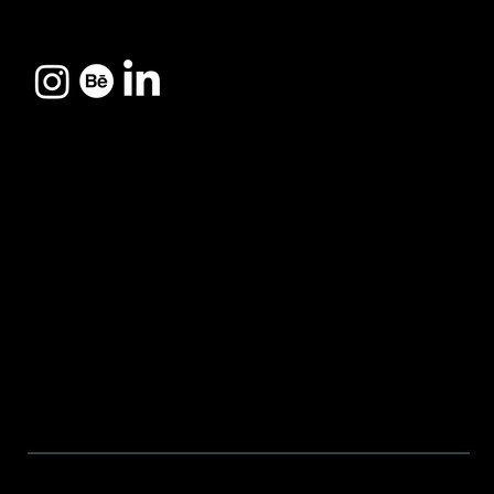
Somos uma agência 360º
que une estratégia,
tecnologia e criatividade
Avenida
para transformar marcas
Presidente
em referências de
mercado.
Kennedy, 769
comercial@037creations.com
Cidade Nova I,
Indaiatuba/SP
© 2026 037creations™ Todos direitos reservados.