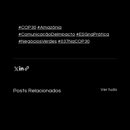
#COP30
#Amazônia
#ComunicaçãoDeImpacto
#ESGnaPrática
#NegóciosVerdes
#037NaCOP30
Ver tudo
Posts Relacionados