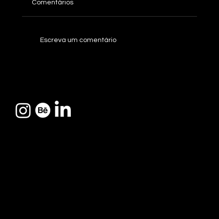
Comentários
Case: Minerva Foods
Escreva um comentário
Somos uma agência 360º
que une estratégia,
tecnologia e criatividade
Avenida
para transformar marcas
Presidente
em referências de
mercado.
Kennedy, 769
comercial@037creations.com
Cidade Nova I,
Indaiatuba/SP