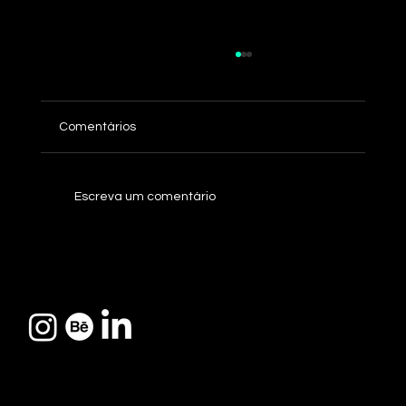
Comentários
Case: Minerva Foods
Escreva um comentário
Somos uma agência 360º
que une estratégia,
tecnologia e criatividade