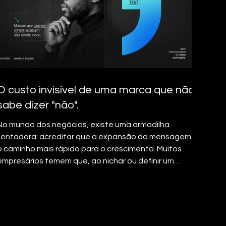
O custo invisível de uma marca que não
sabe dizer "não".
No mundo dos negócios, existe uma armadilha
tentadora: acreditar que a expansão da mensagem é
o caminho mais rápido para o crescimento. Muitos
empresários temem que, ao nichar ou definir um
posicionamento rígido, estejam fechando portas. A
realidade do mercado é mais implacável: marcas
genéricas são marcas substituíveis. Quando uma
empresa tenta ocupar todos os territórios e falar com
todos os perfis simultaneamente, ela dilui sua principal