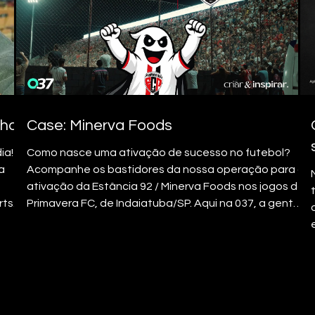
nha
Case: Minerva Foods
ia!
Como nasce uma ativação de sucesso no futebol?
a
Acompanhe os bastidores da nossa operação para a
ativação da Estância 92 / Minerva Foods nos jogos do
rts
Primavera FC, de Indaiatuba/SP. Aqui na 037, a gente
não entra em campo para "bater cartão", a gente
é um
entra para transformar a experiência do consumidor.
icado
Do conceito criativo à estratégia de conteúdo,
passando pela logística de campo e gestão de social
em
media, escalamos um time completo para essa
missão. Unimos nosso know-how em co