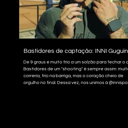
Bastidores de captação: INNI Gugui
De 9 graus e muito frio a um solzão para fechar o d
Bastidores de um "shooting" é sempre assim: muit
correria, frio na barriga, mas o coração cheio de
orgulho no final. Dessa vez, nos unimos à @innispo
para colocar em ação a campanha das novas
Raquetes INNI Guguinha. Trabalhar com crianças 
desafio delicioso e o resultado não poderia ter f
mais lindo. E ó: já fica de olho por aqui porque vem
muito mais por aí! Parcerias de sucesso acontec
quando todo mundo