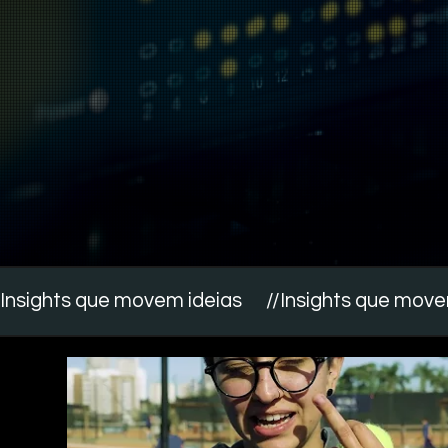
um só
lugar.
Insights que movem ideias      //